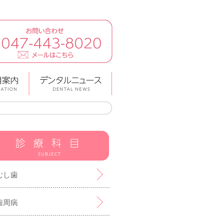
むし歯
歯周病