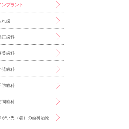
インプラント
入れ歯
矯正歯科
審美歯科
小児歯科
予防歯科
訪問歯科
障がい児（者）の歯科治療