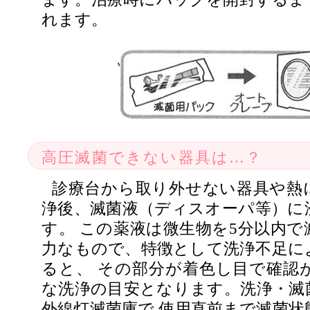
れます。
高圧滅菌できない器具は…？
診療台から取り外せない器具や熱
浄後、滅菌液（ディスオーパ等）に
す。 この薬液は微生物を5分以内で
力なもので、特徴として洗浄不足に
ると、 その部分が着色し目で確認
な洗浄の目安となります。洗浄・滅
外線灯滅菌庫で 使用直前まで滅菌状