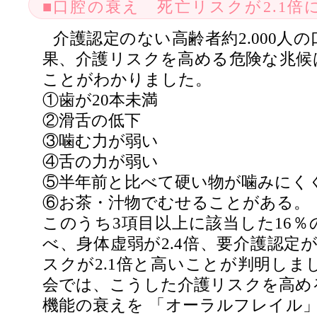
■口腔の衰え 死亡リスクが2.1倍
介護認定のない高齢者約2.000人
果、介護リスクを高める危険な兆候は
ことがわかりました。
①歯が20本未満
②滑舌の低下
③噛む力が弱い
④舌の力が弱い
⑤半年前と比べて硬い物が噛みにく
⑥お茶・汁物でむせることがある。
このうち3項目以上に該当した16％
べ、身体虚弱が2.4倍、要介護認定が2
スクが2.1倍と高いことが判明しま
会では、こうした介護リスクを高め
機能の衰えを 「オーラルフレイル」