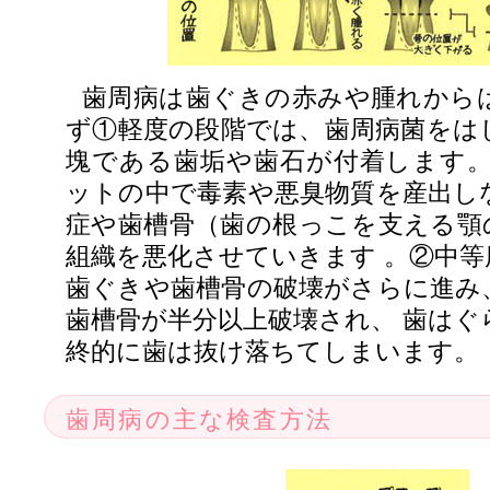
歯周病は歯ぐきの赤みや腫れから
ず①軽度の段階では、歯周病菌をは
塊である歯垢や歯石が付着します。
ットの中で毒素や悪臭物質を産出し
症や歯槽骨（歯の根っこを支える顎
組織を悪化させていきます 。②中等
歯ぐきや歯槽骨の破壊がさらに進み
歯槽骨が半分以上破壊され、 歯はぐ
終的に歯は抜け落ちてしまいます。
歯周病の主な検査方法