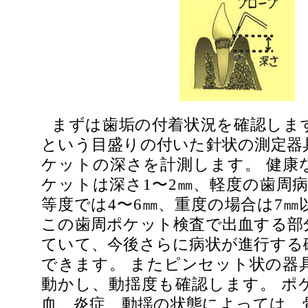
まずは歯垢の付着状況を確認しま
という目盛りの付いた針状の測定器
ケットの深さを計測します。 健康
ケットは深さ1〜2㎜、軽度の歯周病
等度では4〜6㎜、重度の場合は7㎜
この歯周ポケット検査で出血する部
ていて、今後さらに病状が進行する
できます。 またピンセット状の器
動かし、動揺度も確認します。 ポ
血、炎症、動揺の状態によっては、